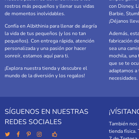
rostros más pequeños y llenar sus vidas
con Disney, L
de momentos inolvidables.
Barbie,
Stumb
¡Déjanos llev
Confía en Albithinia para llenar de alegría
la vida de tus pequeños (y los no tan
Además, esta
pequeños). Con entrega rápida, atención
fabricación d
personalizada y una pasión por hacer
sea una camis
sonreír, estamos aquí para ti.
mochila, una 
que se te ocu
¡Explora nuestra tienda y descubre el
adaptamos a t
mundo de la diversión y los regalos!
necesidades.
SÍGUENOS EN NUESTRAS
¡VÍSITAN
REDES SOCIALES
También nos 
tienda física
7 de Tortosa 