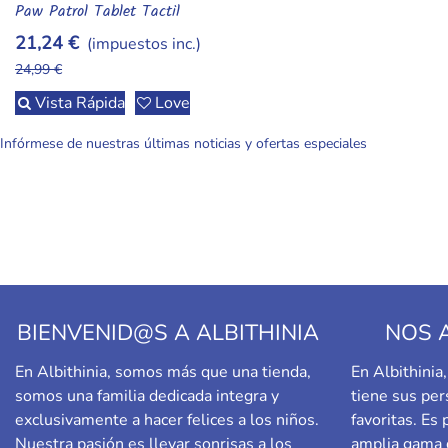
Paw Patrol Tablet Tactil
21,24 €
(impuestos inc.)
24,99 €
Vista Rápida
Love
Infórmese de nuestras últimas noticias y ofertas especiales
BIENVENID@S A ALBITHINIA
NOS 
En Albithinia, somos más que una tienda,
En Albithini
somos una familia dedicada integra y
tiene sus per
exclusivamente a hacer felices a los niños.
favoritas. Es
Nuestra pasión es llevar sonrisas a los
amplia gama 