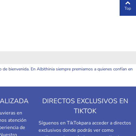
Top
o de bienvenida. En Albithinia siempre premiamos a quienes confían en
ALIZADA
DIRECTOS EXCLUSIVOS EN
TIKTOK
uvieras en
emos atención
Síguenos en TikTok
para acceder a directos
periencia de
exclusivos donde podrás ver como
 Nuestro