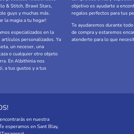
ilo & Stitch, Brawl Stars,
objetivo es ayudarte a encont
le guys
y muchas más.
regalos perfectos para tus p
ar la magia a tu hogar!
Te ayudaremos durante todo 
mos especializados en la
de compra y estaremos enca
e artículos personalizados. Ya
atenderte para lo que necesi
eta, un neceser, una
taza o cualquier otro objeto
rra. En Albithinia nos
i, a tus gustos y a tus
OS!
encontrarás en nuestra
. Te esperamos en
Sant Blay,
(Tarragona)
.