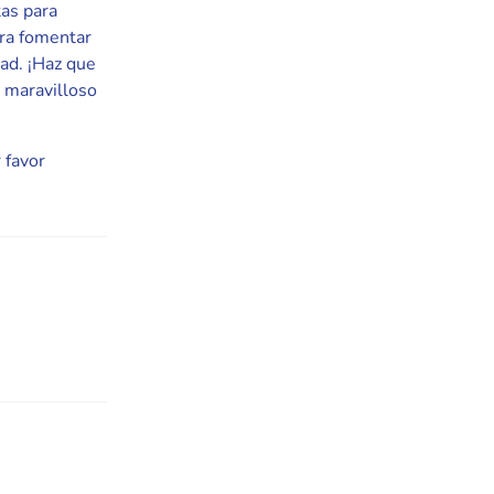
tas para
ara fomentar
dad. ¡Haz que
 maravilloso
 favor