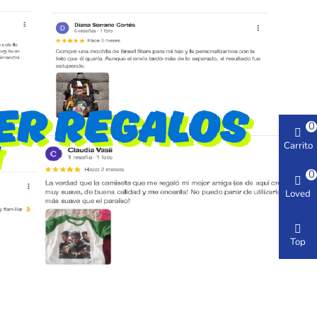
0
Carrito
0
Loved
Top