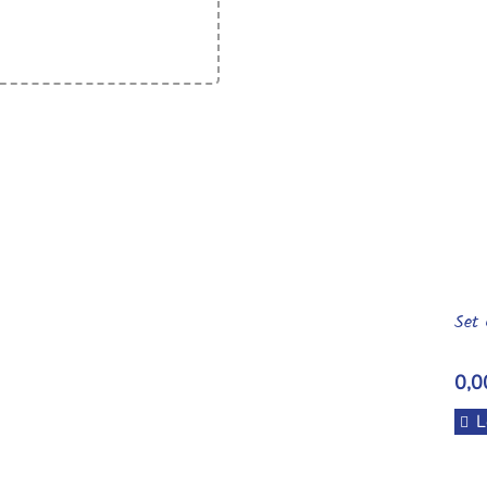
Set 
0,0
L