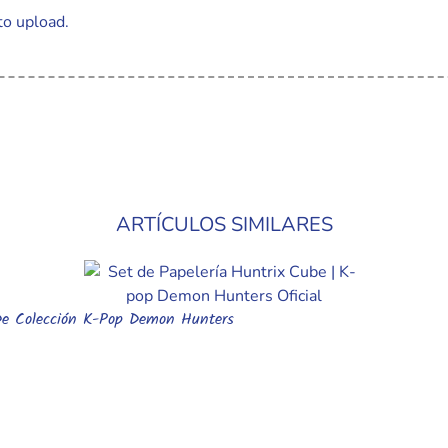
to upload.
ARTÍCULOS SIMILARES
 De Colección K-Pop Demon Hunters
Añadir Al Carrito