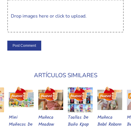
Drop images here or click to upload.
ARTÍCULOS SIMILARES
Muñeca
Toallas De
Muñeca
Muñeca
M
l Carrito
Añadir Al Carrito
Añadir Al Carrito
Añadir Al Carrito
Añadir Al Carrito
De
Meadow
Baño Kpop
Bebé Reborn
Bebé Reborn
M