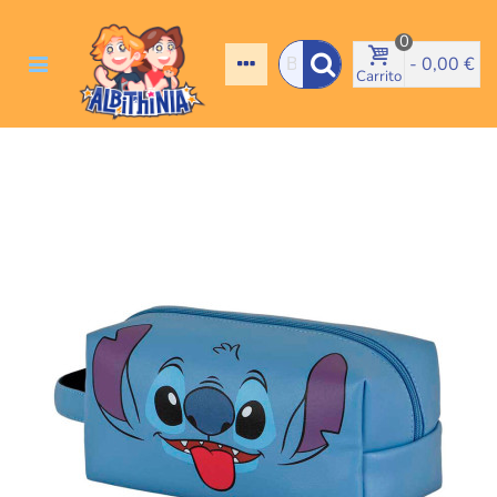
0
-
0,00 €
Carrito