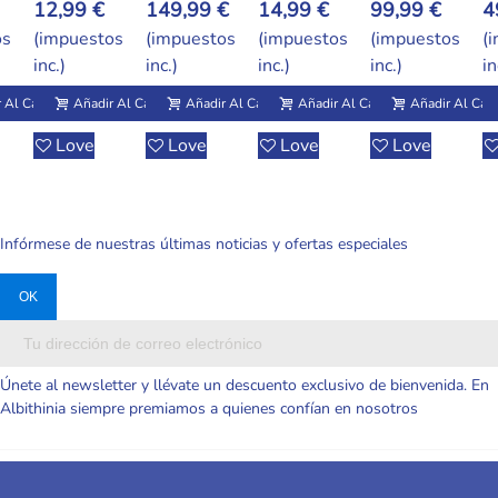
Reborn De
Demon
De Silicona
Realista De
B
149,99 €
14,99 €
99,99 €
49,99 €
4
30 Cm Q-
Hunters De
Suave Y
Silicona
M
os
(impuestos
(impuestos
(impuestos
(impuestos
(
Elastic Con
Secado
Elástica –
Sólida 6
Si
inc.)
inc.)
inc.)
inc.)
in
Suéter Rosa
Rápido Con
Mini
Pulgadas –
Só
Realista
Diseños
Realista
Lavable Y
P
 Al Carrito
Añadir Al Carrito
Añadir Al Carrito
Añadir Al Carrito
Añadir Al Carr
Variados
Económica
Con Cambio
C
Love
Love
Love
Love
De Ropa
Infórmese de nuestras últimas noticias y ofertas especiales
Únete al newsletter y llévate un descuento exclusivo de bienvenida. En
Albithinia siempre premiamos a quienes confían en nosotros