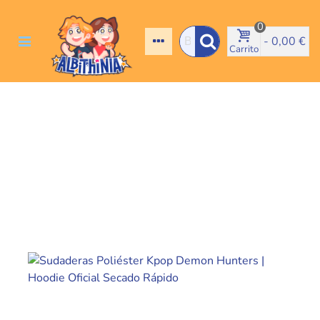
0
-
0,00 €
Carrito